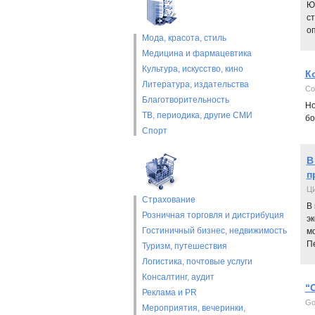
Ю
ст
оп
Мода, красота, стиль
Медицина и фармацевтика
Культура, искусство, кино
К
Литература, издательства
Co
Благотворительность
Но
ТВ, периодика, другие СМИ
бо
Спорт
В
п
ЦИ
Страхование
В 
Розничная торговля и дистрибуция
эк
Гостиничный бизнес, недвижимость
мо
Пе
Туризм, путешествия
Логистика, почтовые услуги
Консалтинг, аудит
“
Реклама и PR
Go
Мероприятия, вечеринки,