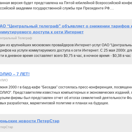
анная версия будет представлена на Пятой юбилейной Всероссийской конфе- 
ссийской академии государственной службы при Президенте РФ.…
АО “Центральный телеграф” объявляет о снижении тарифов н
оммутируемого доступа к сети Интернет
нтральный Телеграф
дин из крупнейших московских провайдеров Интернет-услуг ОАО “Центральны
рифов на услуги коммутируемого доступа к сети Интернет. С 25 мая 2000г. д
ти в дневное время составляет всего $0,75 в час, в ночное время - $0,38 в час
ОЛИО – 7 ЛЕТ!
ОЛИО
июня 2000 г в бард-кафе “Беседка” состоялась пресс-конференция, посвяще
ОЛИО”. Представителям известных компьютерных и экономических изданий, 
узьям фирмы был представлен отчет об итогах семилетней деятельности Фо
вых разработках, маркетинговой политике и планах на будущее.
юньские новости ПетерСтар
терСтар