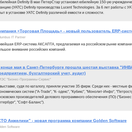
билейная Definity В мае ПетерСтар установил юбилейную 150-ую учрежденч
анцию (УАТС) Definity производства Lucent Technologies. За 6 лет работы c 
ыт в установке УАТС Definity различной емкости и сложности.
омпания «Торговая Площадь» - новый пользователь ERP-сис
lumbus IT Partner
вейшая ERP-система АКСАПТА, предлагаемая на российском рынке компанией
льшое внимание российских компаний.
 конце мая в Санкт-Петербурге прошла шестая выставка "ИНВ
редприятием, бухгалтерский учет, аудит)
ЭС "Бизнес-Программы-Сервис"
выставке, судя по каталогу, приняли участие 35 фирм. Среди них - местные
ономических систем ("A-Trade", "К- одекс", "Кубикс", "Монолит-Инфо", "Петро
сковских производителей делового программного обеспечения (ПО) ("Бизнес 
тербург", "Софт-Баланс").
СТО Анжелики” - новая программа компании Golden Software
lden Software