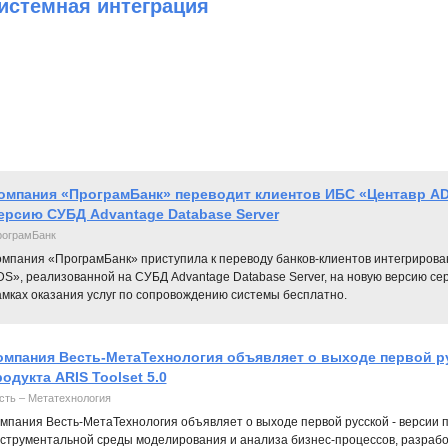
истемная интеграция
омпания «ПрограмБанк» переводит клиентов ИБС «Центавр AD
ерсию СУБД Advantage Database Server
ограмБанк
омпания «ПрограмБанк» приступила к переводу банков-клиентов интегрирова
S», реализованной на СУБД Advantage Database Server, на новую версию сер
амках оказания услуг по сопровождению системы бесплатно.
омпания Весть-МетаТехнология объявляет о выходе первой р
одукта ARIS Toolset 5.0
сть – Метатехнология
мпания Весть-МетаТехнология объявляет о выходе первой русской - версии про
струментальной среды моделирования и анализа бизнес-процессов, разрабо