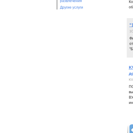
развлечения
Ко
об
Другие услуги
"
1
Ф
о
"Б
K
д
KV
ПО
вы
ВУ
ин