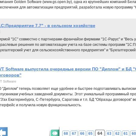
мпания Golden Software (www.gs.open.by), одна из крупнейших компаний Бел
еспечения для автоматизации предприятий, разработала новую программу “С
1С:Предприятие 7.7" - в сельском хозяйстве
C
ирмой "1С" совместно с партнерами-франчайзи фирмами "1С-Рарус" и "Весь 
траслевые решения по автоматизации учета на базе системы программ "1С:П
ухгалтерский учет для сельскохозяйственного предприятия" и "Бухгалтерский
VT Software выпустила очередные версии ПО "Диплом" и БД 
оговоров"
T Software
 "Диплом" теперь позволяет еще удобнее и быстрее подготавливать выписки
пускникам учебных заведений документы. Этот уникальный программный прод
З'ах Екатеринбурга, С-Петербурга, Саратова и т.п. БД "Образцы договоров" в
терфейс и получила новую функциональность.
64
68
67
66
65
63
62
61
60