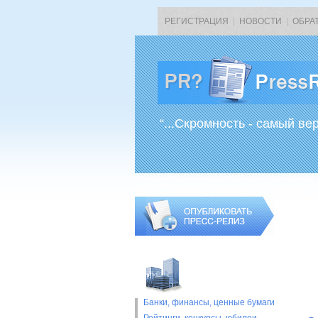
РЕГИСТРАЦИЯ
|
НОВОСТИ
|
ОБРА
“...Скромность - самый ве
Банки, финансы, ценные бумаги