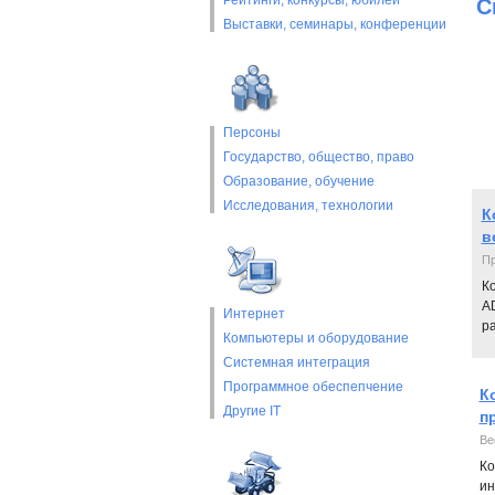
Рейтинги, конкурсы, юбилеи
С
Выставки, cеминары, конференции
Персоны
Государство, общество, право
Образование, обучение
Исследования, технологии
К
в
Пр
К
AD
Интернет
р
Компьютеры и оборудование
Системная интеграция
Программное обеспепчение
К
Другие IT
пр
Ве
Ко
ин