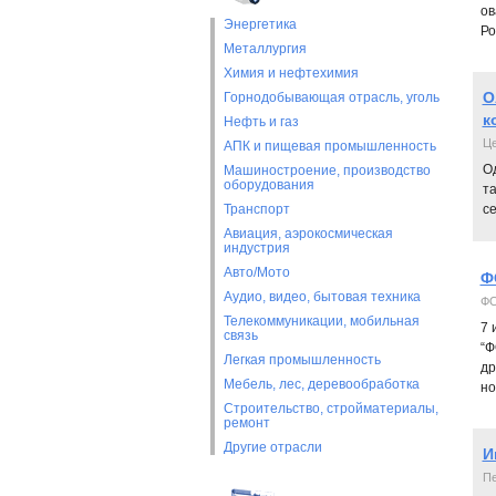
ов
Энергетика
Ро
Металлургия
Химия и нефтехимия
О
Горнодобывающая отрасль, уголь
к
Нефть и газ
Це
АПК и пищевая промышленность
О
Машиностроение, производство
оборудования
та
Транспорт
се
Авиация, аэрокосмическая
индустрия
Авто/Мото
Ф
Аудио, видео, бытовая техника
Ф
Телекоммуникации, мобильная
7 
связь
“Ф
Легкая промышленность
др
Мебель, лес, деревообработка
но
Строительство, стройматериалы,
ремонт
Другие отрасли
И
Пе