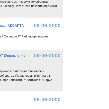
ескую автоматическую телефонную
УАТС Definity ПетерСтар накопил огромный
09-06-2000
темы АКСАПТА
 Columbus IT Partner, привлекает
09-06-2000
А" (Управление
 фирмы-разработчики финансово-
стройсистема"), партнеры и филиа- лы
Софт Консалтинг", "Инталев", "Парус-
08-06-2000