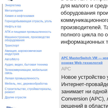
для малого и сред
Энергетика
Металлургия
оборудования прои
Химия и нефтехимия
коммуникационног
Горнодобывающая отрасль, уголь
производителей. Т
Нефть и газ
АПК и пищевая промышленность
полного цикла по 
Машиностроение, производство
оборудования
информационных т
Транспорт
Авиация, аэрокосмическая
индустрия
APC MasterSwitch VM — но
Авто/Мото
основе Web-технологий
Аудио, видео, бытовая техника
APC
Телекоммуникации, мобильная
связь
Новое устройство
Легкая промышленность
Интернет-провайде
Мебель, лес, деревообработка
Строительство, стройматериалы,
занимает ни одной
ремонт
Другие отрасли
Conversion (APC)
решений в области