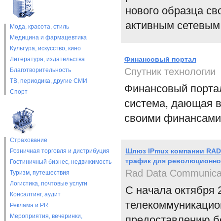
нового образца св
активным сетевым
Мода, красота, стиль
Медицина и фармацевтика
Культура, искусство, кино
Финансовый портал
Литература, издательства
Спутник технологии
Благотворительность
ТВ, периодика, другие СМИ
Финансовый портал
Спорт
система, дающая в
своими финансами
Страхование
Шлюз IPmux компании RAD 
Розничная торговля и дистрибуция
трафик для революционной
Гостиничный бизнес, недвижимость
Rad Data Communica
Туризм, путешествия
Логистика, почтовые услуги
С начала октября 
Консалтинг, аудит
телекоммуникацио
Реклама и PR
Мероприятия, вечеринки,
предоставлению бе