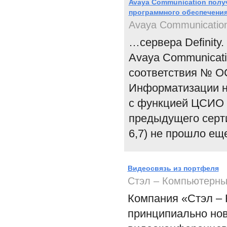
Avaya Communication полу
программного обеспечени
Avaya Communicatio
…сервера Definity
Avaya Сommunicati
соответствия № ОС
Информатизации на
с функцией ЦСИО (
предыдущего серти
6,7) не прошло ещ
Видеосвязь из портфеля
Стэл – Компьютерн
Компания «Стэл –
принципиально нов