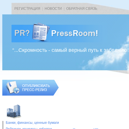
РЕГИСТРАЦИЯ
|
НОВОСТИ
|
ОБРАТНАЯ СВЯЗЬ
“...Скромность - самый верный путь к забвению!
Банки, финансы, ценные бумаги