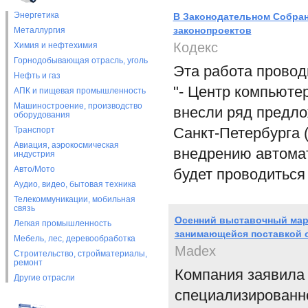
Энергетика
В Законодательном Собран
законопроектов
Металлургия
Кодекс
Химия и нефтехимия
Горнодобывающая отрасль, уголь
Эта работа провод
Нефть и газ
"- Центр компьютер
АПК и пищевая промышленность
Машиностроение, производство
внесли ряд предло
оборудования
Санкт-Петербурга (
Транспорт
Авиация, аэрокосмическая
внедрению автома
индустрия
Авто/Мото
будет проводиться 
Аудио, видео, бытовая техника
Телекоммуникации, мобильная
связь
Осенний выставочный мар
Легкая промышленность
занимающейся поставкой 
Мебель, лес, деревообработка
Madex
Строительство, стройматериалы,
ремонт
Компания заявила 
Другие отрасли
специализированн