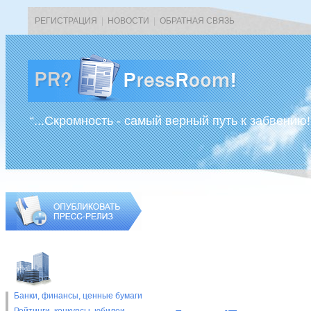
РЕГИСТРАЦИЯ
|
НОВОСТИ
|
ОБРАТНАЯ СВЯЗЬ
“...Скромность - самый верный путь к забвению!
Банки, финансы, ценные бумаги