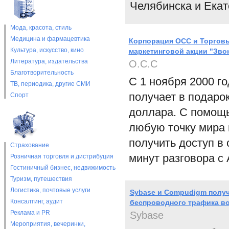
Челябинска и Екат
Мода, красота, стиль
Медицина и фармацевтика
Корпорация ОСС и Торгов
Культура, искусство, кино
маркетинговой акции "Звон
Литература, издательства
О.С.С
Благотворительность
С 1 ноября 2000 г
ТВ, периодика, другие СМИ
получает в подаро
Спорт
доллара. С помощ
любую точку мира
получить доступ в 
Страхование
минут разговора с 
Розничная торговля и дистрибуция
Гостиничный бизнес, недвижимость
Туризм, путешествия
Логистика, почтовые услуги
Sybase и Compudigm полу
Консалтинг, аудит
беспроводного трафика в
Реклама и PR
Sybase
Мероприятия, вечеринки,