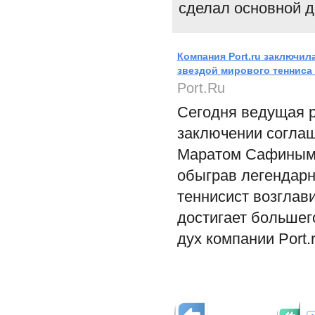
сделал основной 
Компания Port.ru заключил
звездой мирового теннис
Port.Ru
Сегодня ведущая р
заключении соглаш
Маратом Сафиным о
обыграв легендарн
теннисист возглави
достигает большег
дух компании Port.r