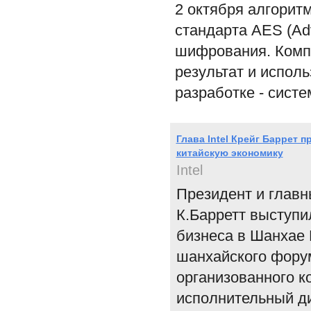
2 октября алгорит
стандарта AES (Adv
шифрования. Компа
результат и испол
разработке - систе
Глава Intel Крейг Баррет 
китайскую экономику
Intel
Президент и главн
К.Барретт выступи
бизнеса в Шанхае 
шанхайского форум
организованного ко
исполнительный дир