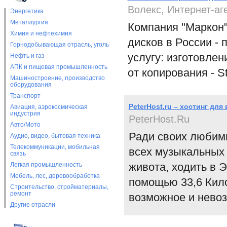
Волекс, Интернет-аг
Энергетика
Металлургия
Компания "Маркон"
Химия и нефтехимия
дисков в России -
Горнодобывающая отрасль, уголь
услугу: изготовле
Нефть и газ
АПК и пищевая промышленность
от копирования - St
Машиностроение, производство
оборудования
Транспорт
PeterHost.ru – хостинг дл
Авиация, аэрокосмическая
индустрия
PeterHost.Ru
Авто/Мото
Ради своих любимы
Аудио, видео, бытовая техника
Телекоммуникации, мобильная
всех музыкальных 
связь
живота, ходить в 
Легкая промышленность
Мебель, лес, деревообработка
помощью 33,6 Кило
Строительство, стройматериалы,
ремонт
возможное и нево
Другие отрасли