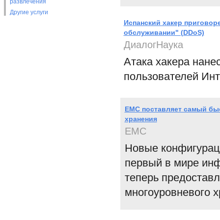
развлечения
Другие услуги
Испанский хакер приговоре
обслуживании" (DDoS)
ДиалогНаука
Атака хакера нане
пользователей Инт
EMC поставляет самый бы
хранения
EMC
Новые конфигурац
первый в мире ин
теперь предостав
многоуровневого х