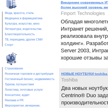
Внедрение современных ИТ
более высокий уровень м
Finport Technologies
Мода, красота, стиль
Медицина и фармацевтика
Обладая многолетн
Культура, искусство, кино
Интранет решений, 
Литература, издательства
Благотворительность
реализовала внут
ТВ, периодика, другие СМИ
холдинг». Разработ
Спорт
Server 2003, Интра
хорошие отзывы за
Страхование
НОВЫЕ НОУТБУКИ toshiba
Розничная торговля и дистрибуция
Toshiba
Гостиничный бизнес, недвижимость
Туризм, путешествия
Два новых ноутбука
Логистика, почтовые услуги
Centrino® Duo за
Консалтинг, аудит
Реклама и PR
производительност
Мероприятия, вечеринки,