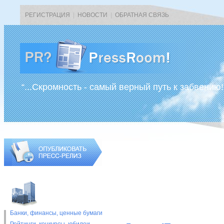
РЕГИСТРАЦИЯ
|
НОВОСТИ
|
ОБРАТНАЯ СВЯЗЬ
“...Скромность - самый верный путь к забвению!
Банки, финансы, ценные бумаги