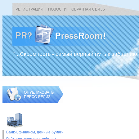
РЕГИСТРАЦИЯ
|
НОВОСТИ
|
ОБРАТНАЯ СВЯЗЬ
“...Скромность - самый верный путь к забвению!
Банки, финансы, ценные бумаги