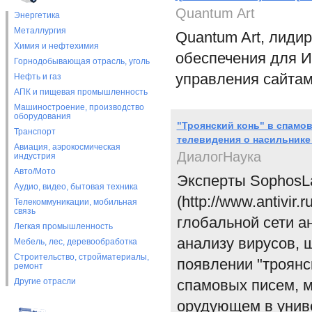
Quantum Art
Энергетика
Металлургия
Quantum Art, лиди
Химия и нефтехимия
обеспечения для И
Горнодобывающая отрасль, уголь
управления сайтам
Нефть и газ
АПК и пищевая промышленность
Машиностроение, производство
оборудования
"Троянский конь" в спамо
Транспорт
телевидения о насильнике
Авиация, аэрокосмическая
ДиалогНаука
индустрия
Авто/Мото
Эксперты Sophos
Аудио, видео, бытовая техника
(http://www.antivir.
Телекоммуникации, мобильная
связь
глобальной сети а
Легкая промышленность
анализу вирусов, 
Мебель, лес, деревообработка
Строительство, стройматериалы,
появлении "троянс
ремонт
Другие отрасли
спамовых писем, м
орудующем в унив