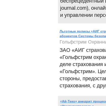
беспрецедентный и
journal.com), онл
и управлении перс
Льготные полисы «АИГ стр
абонентов Системы безоп
Гольфстрим Охранн
ЗАО «АИГ страхова
«Гольфстрим охран
деле страхования 
«Гольфстрим». Цел
стороны, предоста
страхования, с др
«Ай-Теко» внедрит процес