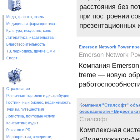
расстояния без по
при построении со
Мода, красота, стиль
Медицина и фармацевтика
презентационных и
Культура, искусство, кино
Литература, издательства
Благотворительность
Emerson Network Power пре
ТВ, периодика, другие СМИ
Emerson Network Po
Спорт
Компания Emerson 
treme — новую об
работоспособности
Страхование
Розничная торговля и дистрибуция
Гостиничный бизнес, недвижимость
Компания "Стилсофт" объя
Туризм, путешествия
безопасности «Видеолока
Логистика, почтовые услуги
Стилсофт
Консалтинг, аудит
Комплексная систе
Реклама и PR
Мероприятия, вечеринки,
«Видеолокатор-Ан