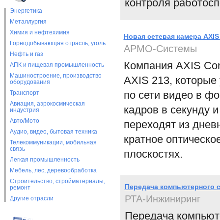
контроля работос
Энергетика
Металлургия
Химия и нефтехимия
Новая сетевая камера AXIS
Горнодобывающая отрасль, уголь
АРМО-Системы
Нефть и газ
Компания AXIS Co
АПК и пищевая промышленность
Машиностроение, производство
AXIS 213, которые
оборудования
по сети видео в ф
Транспорт
Авиация, аэрокосмическая
кадров в секунду 
индустрия
Авто/Мото
переходят из днев
Аудио, видео, бытовая техника
кратное оптическо
Телекоммуникации, мобильная
связь
плоскостях.
Легкая промышленность
Мебель, лес, деревообработка
Строительство, стройматериалы,
Передача компьютерного с
ремонт
РТА-Инжиниринг
Другие отрасли
Передача компьют