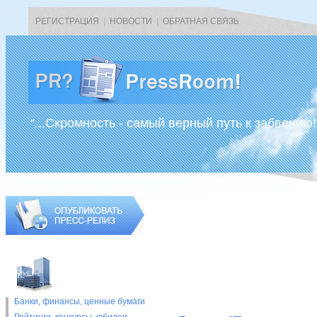
РЕГИСТРАЦИЯ
|
НОВОСТИ
|
ОБРАТНАЯ СВЯЗЬ
“...Скромность - самый верный путь к забвению!
Банки, финансы, ценные бумаги