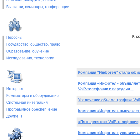
Рейтинги, конкурсы, юбилеи
Выставки, cеминары, конференции
К с
Персоны
Государство, общество, право
Образование, обучение
Исследования, технологии
Компания "Инфотел" стала офи
Компания «Инфотел» объявляет 
Интернет
VoIP-телефонии и передачи…
Компьютеры и оборудование
Увеличение объема трафика VoI
Системная интеграция
Программное обеспепчение
Компания «Инфотел» выпускает
Другие IT
«Пять девяток» VoIP-телефонии
Компания «Инфотел» увеличивае