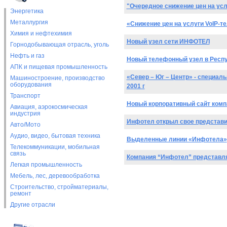
"Очередное снижение цен на усл
Энергетика
Металлургия
«Снижение цен на услуги VoIP-т
Химия и нефтехимия
Новый узел сети ИНФОТЕЛ
Горнодобывающая отрасль, уголь
Нефть и газ
Новый телефонный узел в Респ
АПК и пищевая промышленность
«Север – Юг – Центр» - специал
Машиностроение, производство
оборудования
2001 г
Транспорт
Новый корпоративный сайт ком
Авиация, аэрокосмическая
индустрия
Инфотел открыл свое представи
Авто/Мото
Аудио, видео, бытовая техника
Выделенные линии «Инфотела»
Телекоммуникации, мобильная
связь
Компания “Инфотел” представля
Легкая промышленность
Мебель, лес, деревообработка
Строительство, стройматериалы,
ремонт
Другие отрасли