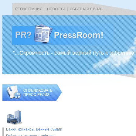
РЕГИСТРАЦИЯ
|
НОВОСТИ
|
ОБРАТНАЯ СВЯЗЬ
“...Скромность - самый верный путь к забвению!
Банки, финансы, ценные бумаги