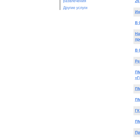
развлечения
26
Другие услуги
Ин
В 
На
пр
В 
Ре
ПМ
«Г
ПМ
ПМ
ГК
ПМ
Пр