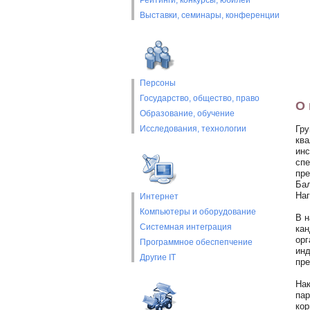
Рейтинги, конкурсы, юбилеи
Выставки, cеминары, конференции
Персоны
Государство, общество, право
О 
Образование, обучение
Исследования, технологии
Гру
ква
инс
спе
пре
Бал
Наг
Интернет
Компьютеры и оборудование
В н
Системная интеграция
кан
орг
Программное обеспепчение
инд
Другие IT
пре
Нак
пар
кор