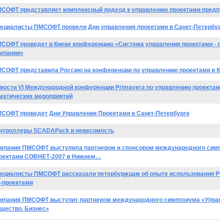
СОФТ представляет комплексный подход к управлению проектами предп
ециалисты ПМСОФТ провели Дни управления проектами в Санкт-Петербу
СОФТ проведет в Киеве конференцию «Система управления проектами - с
мпании»
СОФТ представила Россию на конференции по управлению проектами в К
вости VI Международной конференции Primavera по управлению проекта
матических мероприятий
СОФТ проведет Дни Управления Проектами в Санкт-Петербурге
нтроллеры SCADAPack и невесомость
мпания ПМСОФТ выступила партнером и спонсором международного сим
оектами СОВНЕТ-2007 в Нижнем…
ециалисты ПМСОФТ рассказали петербуржцам об опыте использования P
-проектами
мпания ПМСОФТ выступит партнером международного симпозиума «Управ
щество. Бизнес»