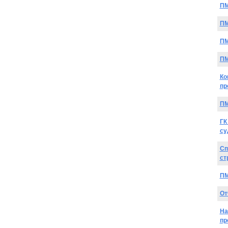
ПМ
ПМ
ПМ
ПМ
Ко
пр
ПМ
ГК
су
Сп
ст
ПМ
От
На
пр