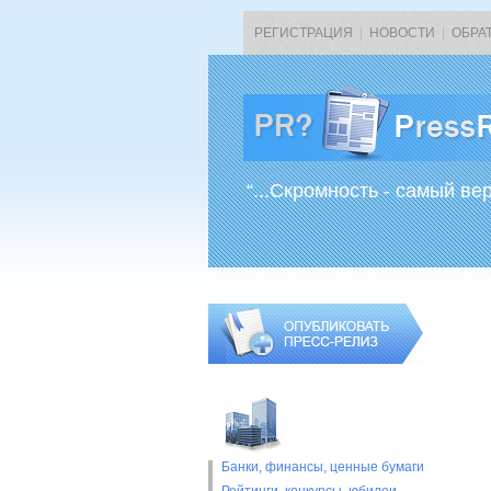
РЕГИСТРАЦИЯ
|
НОВОСТИ
|
ОБРА
“...Скромность - самый ве
Банки, финансы, ценные бумаги