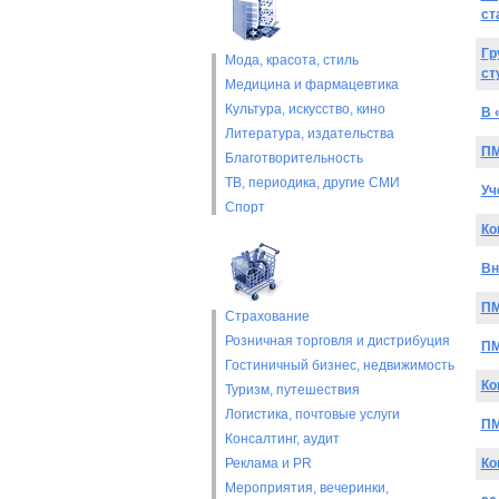
ст
Гр
Мода, красота, стиль
ст
Медицина и фармацевтика
Культура, искусство, кино
В 
Литература, издательства
ПМ
Благотворительность
ТВ, периодика, другие СМИ
Уч
Спорт
Ко
Вн
ПМ
Страхование
Розничная торговля и дистрибуция
ПМ
Гостиничный бизнес, недвижимость
Ко
Туризм, путешествия
Логистика, почтовые услуги
ПМ
Консалтинг, аудит
Реклама и PR
Ко
Мероприятия, вечеринки,