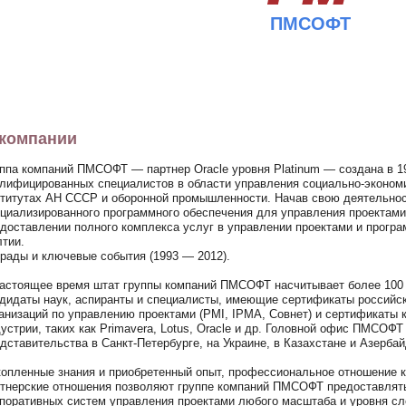
ПМСОФТ
компании
ппа компаний ПМСОФТ — партнер Oracle уровня Platinum — создана в 19
лифицированных специалистов в области управления социально-эконом
титутах АН СССP и оборонной промышленности. Начав свою деятельнос
циализированного программного обеспечения для управления проектами
доставлении полного комплекса услуг в управлении проектами и програ
тии.
рады и ключевые события (1993 — 2012).
астоящее время штат группы компаний ПМСОФТ насчитывает более 100 с
дидаты наук, аспиранты и специалисты, имеющие сертификаты россий
анизаций по управлению проектами (PMI, IPMA, Совнет) и сертификаты 
устрии, таких как Primavera, Lotus, Oracle и др. Головной офис ПМСОФТ
дставительства в Санкт-Петербурге, на Украине, в Казахстане и Азерба
опленные знания и приобретенный опыт, профессиональное отношение к
тнерские отношения позволяют группе компаний ПМСОФТ предоставлять
поративных систем управления проектами любого масштаба и уровня сл