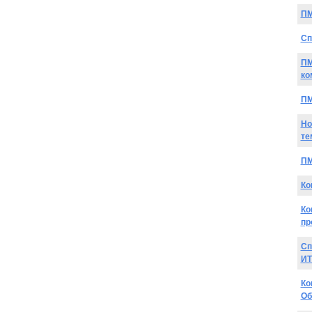
ПМ
Сп
ПМ
ко
ПМ
Но
те
ПМ
Ко
Ко
пр
Сп
ИТ
Ко
Об