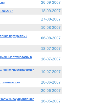
26-09-2007
сии
18-09-2007
ool 2007
27-08-2007
10-08-2007
вления портфелями
06-08-2007
18-07-2007
ионные технологии в
18-07-2007
влению инвестициями и
10-07-2007
28-06-2007
строительства
20-06-2007
rimavera по управлению
16-05-2007