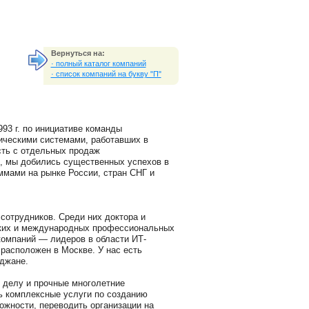
Вернуться на:
· полный каталог компаний
· список компаний на букву "П"
93 г. по инициативе команды
ическими системами, работавших в
ть с отдельных продаж
, мы добились существенных успехов в
ммами на рынке России, стран СНГ и
отрудников. Среди них доктора и
ских и международных профессиональных
компаний — лидеров в области ИТ-
 расположен в Москве. У нас есть
йджане.
 делу и прочные многолетние
 комплексные услуги по созданию
ожности, переводить организации на