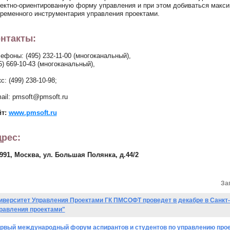
ектно-ориентированную форму управления и при этом добиваться макси
ременного инструментария управления проектами.
нтакты:
ефоны: (495) 232-11-00 (многоканальный),
5) 669-10-43 (многоканальный),
с: (499) 238-10-98;
ail: pmsoft@pmsoft.ru
йт:
www.pmsoft.ru
рес:
991, Москва, ул. Большая Полянка, д.44/2
За
иверситет Управления Проектами ГК ПМСОФТ проведет в декабре в Санкт
равления проектами"
рвый международный форум аспирантов и студентов по управлению прое