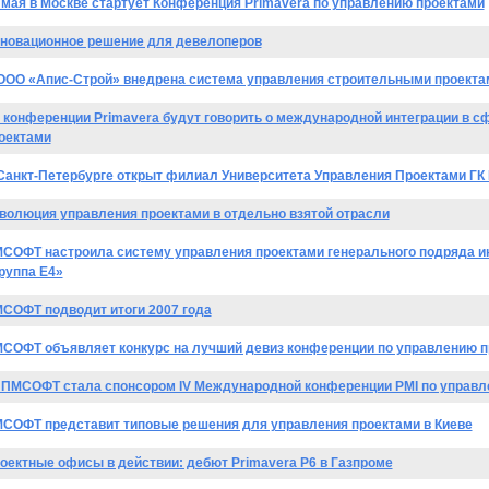
 мая в Москве стартует Конференция Primavera по управлению проектами
новационное решение для девелоперов
ООО «Апис-Строй» внедрена система управления строительными проектам
 конференции Primavera будут говорить о международной интеграции в с
оектами
Санкт-Петербурге открыт филиал Университета Управления Проектами Г
волюция управления проектами в отдельно взятой отрасли
СОФТ настроила систему управления проектами генерального подряда и
руппа Е4»
СОФТ подводит итоги 2007 года
СОФТ объявляет конкурс на лучший девиз конференции по управлению п
 ПМСОФТ стала спонсором IV Международной конференции PMI по управл
СОФТ представит типовые решения для управления проектами в Киеве
оектные офисы в действии: дебют Primavera P6 в Газпроме