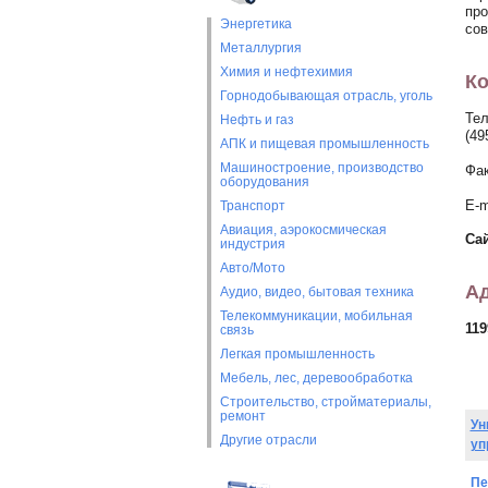
про
Энергетика
сов
Металлургия
Химия и нефтехимия
Ко
Горнодобывающая отрасль, уголь
Тел
Нефть и газ
(49
АПК и пищевая промышленность
Машиностроение, производство
Фак
оборудования
E-m
Транспорт
Авиация, аэрокосмическая
Са
индустрия
Авто/Мото
Ад
Аудио, видео, бытовая техника
Телекоммуникации, мобильная
119
связь
Легкая промышленность
Мебель, лес, деревообработка
Строительство, стройматериалы,
ремонт
Ун
Другие отрасли
уп
Пе