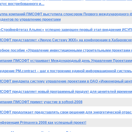
атус востребованного и…
уппа компаний ПМСОФТ выступила спонсором Первого международного ф
удентов по управлению проектами
«Стройнефтегаз Альянс» успешно завершен первый этап внедрения ИСУП
СОФТ представляет «Умную Систему ЖКХ» на конференции в Хабаровске
ебное пособие «Управление инвестиционными строительными проектами 
мпания ПМСОФТ устраивает Международный день Управления Проектами
едрение PM.contract – шаг к построению единой информационной систем
СОФТ внедрила систему управление проектами в ОАО «Инженерный центр
СОФТ представляет новый программный продукт для ценителей времени 
мпания ПМСОФТ примет участие в softool-2008
СОФТ продолжает представлять свои решения для энергетической отрас
нференция Primavera 2008 как успешный проект!