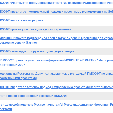
СОФТ участвует в формировании стратегии развития судостроения в Рос
СОФТ предлагает комплексный подход к проектному менеджменту на SofT
СОФТ вырос в полтора раза
СОФТ принял участие в дискуссии строителей
мпания Primavera подтвердила свой статус лидера ИТ-решений для упра
оектов по версии Gartner
СОФТ спонсирует форум молодых управленцев
 ПМСОФТ приняла участие в конференции МОРИНТЕХ-ПРАКТИК "Информац
достроении-2007"
ециалисты Ростова-на-Дону познакомились с методикой ПМСОФТ по упра
роительными проектами
СОФТ представляет свой подход к управлению проектами капитального 
чет о пресс-конференции компании ПМСОФТ
 следующей неделе в Москве начнется VI Международная конференция P
оектами