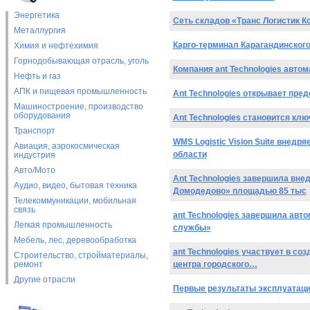
Энергетика
Сеть складов «Транс Логистик Ко
Металлургия
Карго-терминал Карагандинского 
Химия и нефтехимия
Горнодобывающая отрасль, уголь
Компания ant Technologies авто
Нефть и газ
АПК и пищевая промышленность
Ant Technologies открывает пре
Машиностроение, производство
оборудования
Ant Technologies становится кл
Транспорт
WMS Logistic Vision Suite внедр
Авиация, аэрокосмическая
области
индустрия
Авто/Мото
Ant Technologies завершила внед
Аудио, видео, бытовая техника
Домодедово» площадью 85 тыс
Телекоммуникации, мобильная
связь
ant Technologies завершила авт
Легкая промышленность
службы»
Мебель, лес, деревообработка
ant Technologies участвует в с
Строительство, стройматериалы,
ремонт
центра городского…
Другие отрасли
Первые результаты эксплуатации 