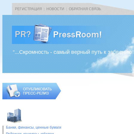
РЕГИСТРАЦИЯ
|
НОВОСТИ
|
ОБРАТНАЯ СВЯЗЬ
“...Скромность - самый верный путь к забвению!
Банки, финансы, ценные бумаги