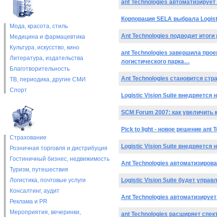
ant Technologies автоматизирует
Корпорация SELA выбрала Logisti
Мода, красота, стиль
Ant Technologies подводит итоги
Медицина и фармацевтика
Культура, искусство, кино
ant Technologies завершила пр
Литература, издательства
логистического парка…
Благотворительность
Ant Technologies становится стр
ТВ, периодика, другие СМИ
Спорт
Logistic Vision Suite внедряется
SCM Forum 2007: как увеличить 
Pick to light - новое решение an
Страхование
Logistic Vision Suite внедряется
Розничная торговля и дистрибуция
Гостиничный бизнес, недвижимость
Ant Technologies автоматизиро
Туризм, путешествия
Логистика, почтовые услуги
Logistic Vision Suite будет упра
Консалтинг, аудит
Ant Technologies автоматизируе
Реклама и PR
Мероприятия, вечеринки,
ant Technologies расширяет спе