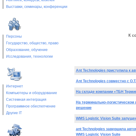
Рейтинги, конкурсы, юбилеи
Выставки, cеминары, конференции
К с
Персоны
Государство, общество, право
Образование, обучение
Исследования, технологии
Ant Technologies приступила к 
Ant Technologies совместно с О
Интернет
На складе компании «ТБН Термин
Компьютеры и оборудование
Системная интеграция
На терминально-логистическом 
Программное обеспепчение
решение
Другие IT
WMS Logistic Vision Suite запущ
ant Technologies завершила ав
WMS Logistic Vision Suite