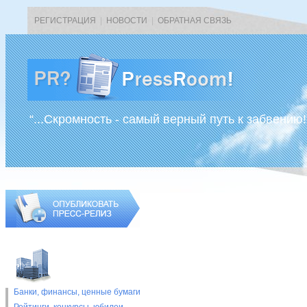
РЕГИСТРАЦИЯ
|
НОВОСТИ
|
ОБРАТНАЯ СВЯЗЬ
“...Скромность - самый верный путь к забвению!
Банки, финансы, ценные бумаги