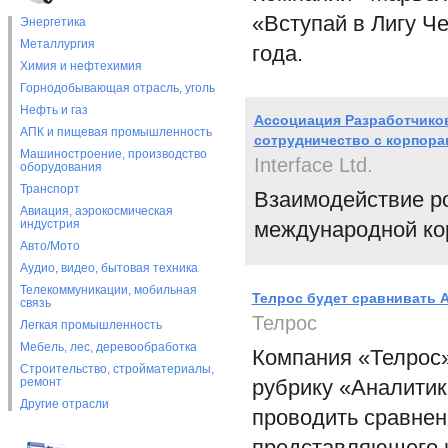
«Вступай в Лигу Ч
Энергетика
Металлургия
года.
Химия и нефтехимия
Горнодобывающая отрасль, уголь
Нефть и газ
Ассоциация Разработчико
АПК и пищевая промышленность
сотрудничество с корпорац
Машиностроение, производство
Interface Ltd.
оборудования
Транспорт
Взаимодействие ро
Авиация, аэрокосмическая
индустрия
международной ко
Авто/Мото
Аудио, видео, бытовая техника
Телекоммуникации, мобильная
Телрос будет сравнивать 
связь
Телрос
Легкая промышленность
Мебель, лес, деревообработка
Компания «Телрос» 
Строительство, стройматериалы,
ремонт
рубрику «Аналитик
Другие отрасли
проводить сравнен
представляющего и