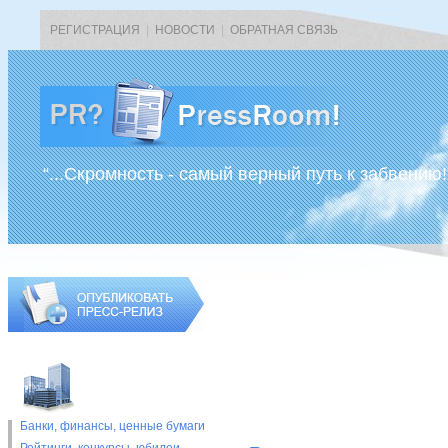
РЕГИСТРАЦИЯ
|
НОВОСТИ
|
ОБРАТНАЯ СВЯЗЬ
“...Скромность - самый верный путь к забвению!
Банки, финансы, ценные бумаги