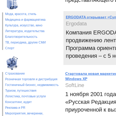
Мода, красота, стиль
ERGODATA открывает «Су
Медицина и фармацевтика
Ergodata
Культура, искусство, кино
Литература, издательства
Компания ERGODAT
Благотворительность
продвижению ленто
ТВ, периодика, другие СМИ
Программа ориенти
Спорт
проведения – с 5 н
Стартовала новая маркетин
Страхование
Windows XP
Розничная торговля и дистрибуция
SoftLine
Гостиничный бизнес, недвижимость
Туризм, путешествия
1 ноября 2001 года
Логистика, почтовые услуги
«Русская Редакция
Консалтинг, аудит
Реклама и PR
приуроченной к вых
Мероприятия, вечеринки,