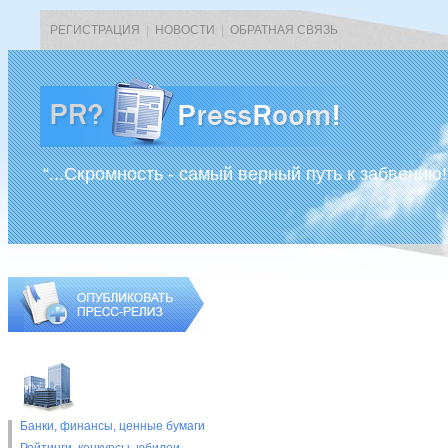
РЕГИСТРАЦИЯ
|
НОВОСТИ
|
ОБРАТНАЯ СВЯЗЬ
“...Скромность - самый верный путь к забвению!
Банки, финансы, ценные бумаги