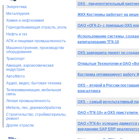
OXS - предпочтительный партне
Энергетика
Металлургия
ЖКХ Костромы работает на реше
Химия и нефтехимия
ОАО «ОГК-2» с помощью OXS ко
Горнодобывающая отрасль, уголь
Нефть и газ
Использование системы, создан
АПК и пищевая промышленность
капитализацию ТГК-10
Машиностроение, производство
оборудования
OXS завершила проект по созда
Транспорт
Открытые Технологии и ОАО «Во
Авиация, аэрокосмическая
индустрия
Кострома оптимизирует работу 
Авто/Мото
Аудио, видео, бытовая техника
OXS – второй в России поставщи
Телекоммуникации, мобильная
консалтинга
связь
Легкая промышленность
OXS – самый результативный пар
Мебель, лес, деревообработка
ОАО «ТГК-10» и OXS приступили
Строительство, стройматериалы,
ремонт
ОАО «ТГК-6» успешно движется 
Другие отрасли
внедрению SAP ERP реализуетс