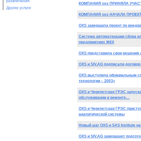
развлечения
КОМПАНИЯ oxs ПРИНЯЛА УЧАСТ
Другие услуги
КОМПАНИЯ oxs НАЧАЛА ПРОЕК
OXS завершила проект по внедр
Система автоматизации сбора к
предприятиях ЖКХ
OXS представила свои решения 
OXS и SIV.AG подписали договор
OXS выступила официальным сп
технологии – 2003»
OXS и Черепетская ГРЭС запуска
обслуживании и ремонте…
OXS и Черепетская ГРЭС присту
аналитической системы
Новый шаг OXS и SAS Institute н
OXS и SIV.AG завершают подгото