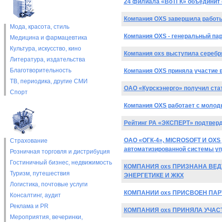
24 филиала «ВоТГК» объединит 
Компания OXS завершила работы
Мода, красота, стиль
Компания OXS - генеральный пар
Медицина и фармацевтика
Культура, искусство, кино
Компания oxs выступила серебря
Литература, издательства
Благотворительность
Компания OXS приняла участие
ТВ, периодика, другие СМИ
ОАО «Курскэнерго» получил ста
Спорт
Компания OXS работает с моло
Рейтинг РА «ЭКСПЕРТ» подтверд
ОАО «ОГК-4», MICROSOFT И OXS 
Страхование
автоматизированной системы у
Розничная торговля и дистрибуция
Гостиничный бизнес, недвижимость
КОМПАНИЯ oxs ПРИЗНАНА ВЕДУЩ
Туризм, путешествия
ЭНЕРГЕТИКЕ И ЖКХ
Логистика, почтовые услуги
КОМПАНИИ oxs ПРИСВОЕН ПАРТНЕР
Консалтинг, аудит
Реклама и PR
КОМПАНИЯ oxs ПРИНЯЛА УЧАСТ
Мероприятия, вечеринки,