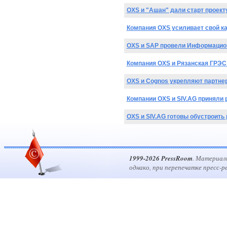
OXS и "Ашан" дали старт проек
Компания OXS усиливает свой к
OXS и SAP провели Информацион
Компания OXS и Рязанская ГРЭС
OXS и Cognos укрепляют партне
Компании OXS и SIV.AG приняли 
OXS и SIV.AG готовы обустроить
1999-2026 PressRoom
. Материал
однако, при перепечатке пресс-р