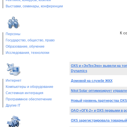
Рейтинги, конкурсы, юбилеи
Выставки, cеминары, конференции
К с
Персоны
Государство, общество, право
Образование, обучение
Исследования, технологии
OXS и «ЭнТехЭко» вывели на топ
Dynamics
Интернет
Домовой на службе ЖКХ
Компьютеры и оборудование
Nitol Solar оптимизирует упра
Системная интеграция
Программное обеспепчение
Новый уровень партнерства OXS
Другие IT
ОАО «ОГК-2» и OXS первыми в ро
OXS зарегистрировала товарный