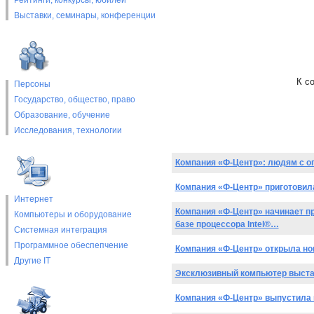
Рейтинги, конкурсы, юбилеи
Выставки, cеминары, конференции
К с
Персоны
Государство, общество, право
Образование, обучение
Исследования, технологии
Компания «Ф-Центр»: людям с 
Компания «Ф-Центр» приготовил
Интернет
Компания «Ф-Центр» начинает пр
Компьютеры и оборудование
базе процессора Intel®…
Системная интеграция
Программное обеспепчение
Компания «Ф-Центр» открыла нов
Другие IT
Эксклюзивный компьютер выста
Компания «Ф-Центр» выпустила 