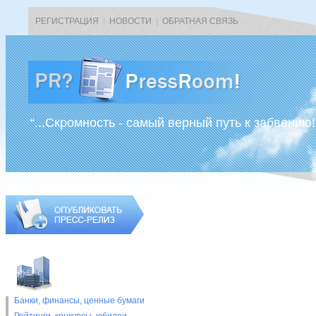
РЕГИСТРАЦИЯ
|
НОВОСТИ
|
ОБРАТНАЯ СВЯЗЬ
“...Скромность - самый верный путь к забвению!
Банки, финансы, ценные бумаги