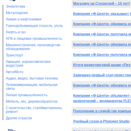
Магазину на Сухонской – 10 лет!
Энергетика
Металлургия
Компания «Ф-Центр» оказывает
Химия и нефтехимия
Компания «Ф-Центр» обновила м
Горнодобывающая отрасль, уголь
Нефть и газ
Компания «Ф-Центр» получила 
АПК и пищевая промышленность
Компания «Ф-Центр» обновила м
Машиностроение, производство
оборудования
Компания «Ф-Центр» получила 
Транспорт
Авиация, аэрокосмическая
Итоги маркетинговой акции «Flex
индустрия
Авто/Мото
Завершен первый этап перестро
Аудио, видео, бытовая техника
Телекоммуникации, мобильная
Компания «Ф-Центр» обновила м
связь
Легкая промышленность
Компания «Ф-Центр» объявляет 
развлечений – медиацентра F
Мебель, лес, деревообработка
Строительство, стройматериалы,
Пополнение в семействе компьют
ремонт
Другие отрасли
Учебный сезон в Photonet-Studio