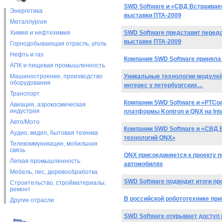
SWD Software и «СВД Встраивае
Энергетика
выставки ПТА-2009
Металлургия
Химия и нефтехимия
SWD Software представит перед
выставке ПТА-2009
Горнодобывающая отрасль, уголь
Нефть и газ
Компания SWD Software приняла 
АПК и пищевая промышленность
Машиностроение, производство
Уникальные технологии модулей 
оборудования
интерес у петербургских…
Транспорт
Компании SWD Software и «РТСо
Авиация, аэрокосмическая
индустрия
платформы Kontron и QNX на Int
Авто/Мото
Компании SWD Software и «СВД 
Аудио, видео, бытовая техника
технологий QNX»
Телекоммуникации, мобильная
связь
QNX присоединяется к проекту 
Легкая промышленность
автомобилях
Мебель, лес, деревообработка
SWD Software подводит итоги пр
Строительство, стройматериалы,
ремонт
В российской робототехнике пр
Другие отрасли
SWD Software открывает доступ