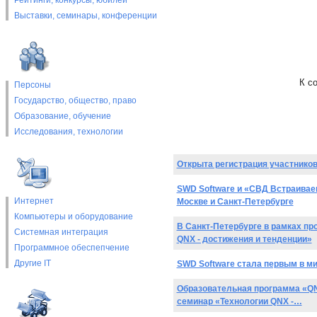
Рейтинги, конкурсы, юбилеи
Выставки, cеминары, конференции
К с
Персоны
Государство, общество, право
Образование, обучение
Исследования, технологии
Открыта регистрация участнико
SWD Software и «СВД Встраивае
Интернет
Москве и Санкт-Петербурге
Компьютеры и оборудование
В Санкт-Петербурге в рамках п
Системная интеграция
QNX - достижения и тенденции»
Программное обеспепчение
Другие IT
SWD Software стала первым в м
Образовательная программа «QN
семинар «Технологии QNX -…