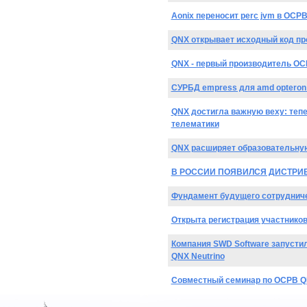
Aonix переносит perc jvm в ОСРВ
QNX открывает исходный код пр
QNX - первый производитель ОС
СУРБД empress для amd opteron и 
QNX достигла важную веху: тепе
телематики
QNX расширяет образовательную
В РОССИИ ПОЯВИЛСЯ ДИСТРИБ
Фундамент будущего сотрудниче
Открыта регистрация участнико
Компания SWD Software запусти
QNX Neutrino
Совместный семинар по ОСРВ QNX