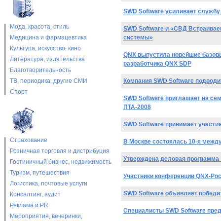
SWD Software усиливает службу
Мода, красота, стиль
SWD Software и «СВД Встраива
Медицина и фармацевтика
системы»
Культура, искусство, кино
QNX выпустила новейшие базовы
Литература, издательства
разработчика QNX SDP
Благотворительность
ТВ, периодика, другие СМИ
Компания SWD Software подводит
Спорт
SWD Software приглашает на сем
ПТА-2008
SWD Software принимает участие
Страхование
В Москве состоялась 10-я межд
Розничная торговля и дистрибуция
Утверждена деловая программа 
Гостиничный бизнес, недвижимость
Туризм, путешествия
Участники конференции QNX-Рос
Логистика, почтовые услуги
SWD Software объявляет победи
Консалтинг, аудит
Реклама и PR
Специалисты SWD Software пред
Мероприятия, вечеринки,