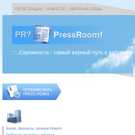
РЕГИСТРАЦИЯ
|
НОВОСТИ
|
ОБРАТНАЯ СВЯЗЬ
“...Скромность - самый верный путь к забвению!
Банки, финансы, ценные бумаги