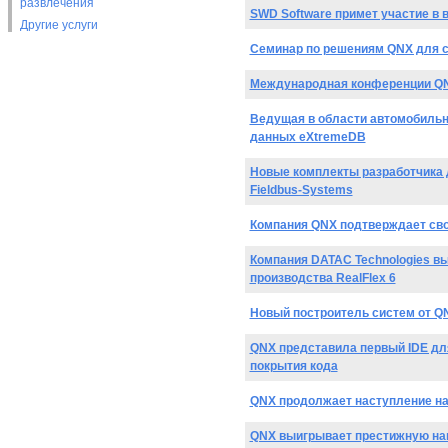
развлечения
SWD Software примет участие в 
Другие услуги
Семинар по решениям QNX для с
Международная конференции QN
Ведущая в области автомобильн
данных eXtremeDB
Новые комплекты разработчика д
Fieldbus-Systems
Компания QNX подтверждает сво
Компания DATAC Technologies в
производства RealFlex 6
Новый построитель систем от Q
QNX представила первый IDE дл
покрытия кода
QNX продолжает наступление на
QNX выигрывает престижную наг