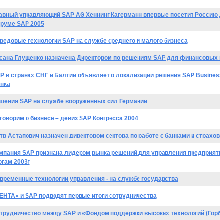
авный управляющий SAP AG Хеннинг Кагерманн впервые посетит Россию 
руме SAP 2005
редовые технологии SAP на службе среднего и малого бизнеса
сана Глущенко назначена Директором по решениям SAP для финансовых 
P в странах СНГ и Балтии объявляет о локализации решения SAP Busines
нка
шения SAP на службе вооруженных сил Германии
говорим о бизнесе – девиз SAP Конгресса 2004
тр Астапович назначен директором сектора по работе с банками и страх
мпания SAP признана лидером рынка решений для управления предприяти
огам 2003г
временные технологии управления - на службе государства
ЕНТА» и SAP подводят первые итоги сотрудничества
трудничество между SAP и «Фондом поддержки высоких технологий (Горб