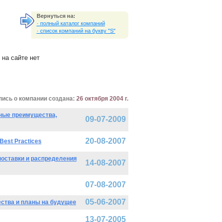
Вернуться на:
· полный каталог компаний
· список компаний на букву "S"
на сайте нет
пись о компании создана:
26 октября 2004 г.
тные преимущества,
09-07-2009
20-08-2007
est Practices
 поставки и распределения
14-08-2007
07-08-2007
05-06-2007
ства и планы на будущее
13-07-2005