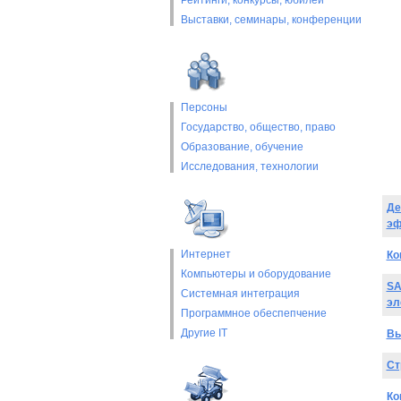
Рейтинги, конкурсы, юбилеи
Выставки, cеминары, конференции
Персоны
Государство, общество, право
Образование, обучение
Исследования, технологии
Де
эф
Интернет
Ко
Компьютеры и оборудование
SA
Системная интеграция
эл
Программное обеспепчение
Другие IT
Вы
Ст
Ко