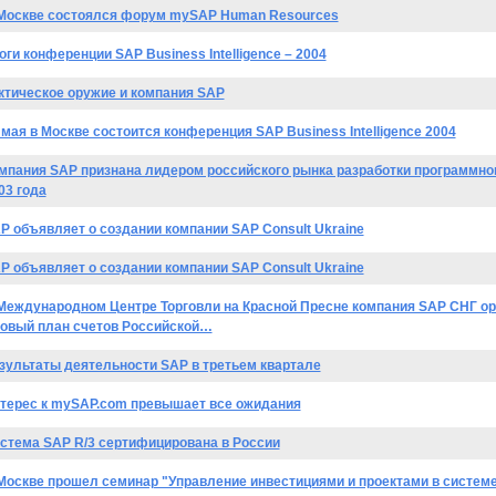
Москве состоялся форум mySAP Human Resources
оги конференции SAP Business Intelligence – 2004
ктическое оружие и компания SAP
 мая в Москве состоится конференция SAP Business Intelligence 2004
мпания SAP признана лидером российского рынка разработки программног
03 года
P объявляет о создании компании SAP Consult Ukraine
P объявляет о создании компании SAP Consult Ukraine
Международном Центре Торговли на Красной Пресне компания SAP СНГ о
овый план счетов Российской…
зультаты деятельности SAP в третьем квартале
терес к mySAP.com превышает все ожидания
стема SAP R/3 сертифицирована в России
Москве прошел семинар "Управление инвестициями и проектами в системе