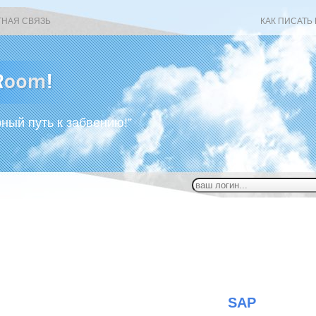
ТНАЯ СВЯЗЬ
КАК ПИСАТЬ
рный путь к забвению!”
SAP