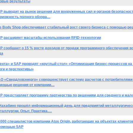
рвые результаты
P выводит на рынок решения для вооруженных сил и органов безопаснос
зможность полного обзора…
e Body Shop обеспечивает стабильный рост своего бизнеса с помощью р
P расширяет масштабы использования RFID-технологии
P сообщает о 15 % росте доходов от продаж программного обеспечения во
да
ента» и SAP проводят «круглый стол» «Оптимизация бизнес-процессов на
оги и перспективы»
О «Свердловэнерго» совершенствует систему расчетов с потребителями 
мощью решения от компании…
P представляет программу партнерства по решениям для среднего и мало
Нахабино прошёл информационный день для предприятий металлургическ
таллургии. Опыт. Практика.…
 000 специалистов компании Atos Origin, работающих на объектах клиент
помощью SAP