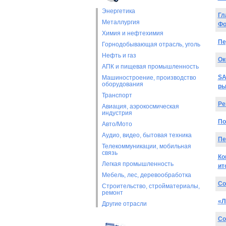
Энергетика
Гл
Металлургия
Фо
Химия и нефтехимия
Пе
Горнодобывающая отрасль, уголь
Нефть и газ
Ок
АПК и пищевая промышленность
SA
Машиностроение, производство
оборудования
ры
Транспорт
Ре
Авиация, аэрокосмическая
индустрия
По
Авто/Мото
Аудио, видео, бытовая техника
Пе
Телекоммуникации, мобильная
связь
Ко
Легкая промышленность
ит
Мебель, лес, деревообработка
Со
Строительство, стройматериалы,
ремонт
«Л
Другие отрасли
Со