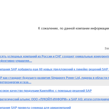
К сожалению, по данной компании информации 
За
сять успешных компаний из России и СНГ создают уникальные конкурен
фективно управляя…
мпания SAP добавила еще 60 новых предложений к линейке решений SAP B
P как стандарт будущего развития Singapore Power Ltd, лидера в области
ектроэнергии и газа…
сокое качество продукции КампоМос с помощью решений SAP
ратегический альянс ООО «ЛУКОЙЛ-ИНФОРМ» и SAP AG: итоги сотрудниче
мпания SAP провела семинар для авиакомпаний