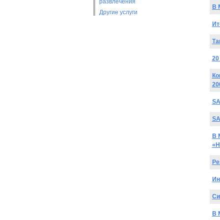
развлечения
В 
Другие услуги
Ит
Та
20
Ко
20
SA
SA
В 
«Н
Ре
Ин
Cи
В 