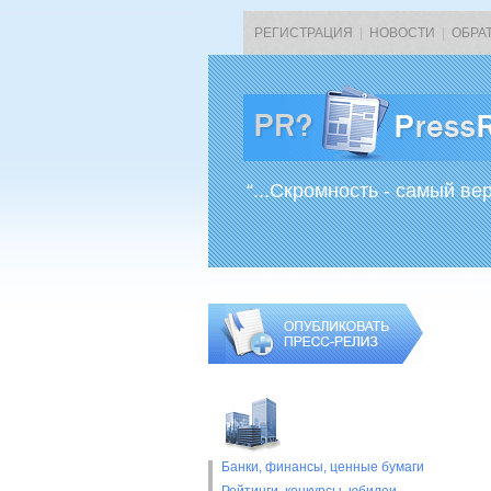
РЕГИСТРАЦИЯ
|
НОВОСТИ
|
ОБРА
“...Скромность - самый ве
Банки, финансы, ценные бумаги