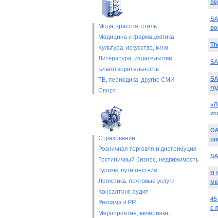
пе
SA
Мода, красота, стиль
во
Медицина и фармацевтика
Th
Культура, искусство, кино
Литература, издательства
SA
Благотворительность
SA
ТВ, периодика, другие СМИ
го
Спорт
«Л
ит
ОА
Страхование
по
Розничная торговля и дистрибуция
SA
Гостиничный бизнес, недвижимость
Туризм, путешествия
В 
Логистика, почтовые услуги
ме
Консалтинг, аудит
45
Реклама и PR
с 
Мероприятия, вечеринки,