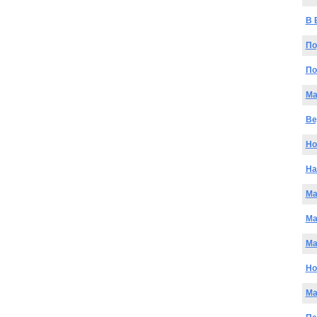
В 
По
По
Ma
Ве
Но
На
Ma
Ma
Ma
Но
Ma