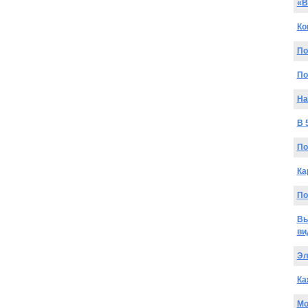
«В
Ко
По
По
На
В 
По
Ка
По
Вы
ви
Эл
Ка
Мо