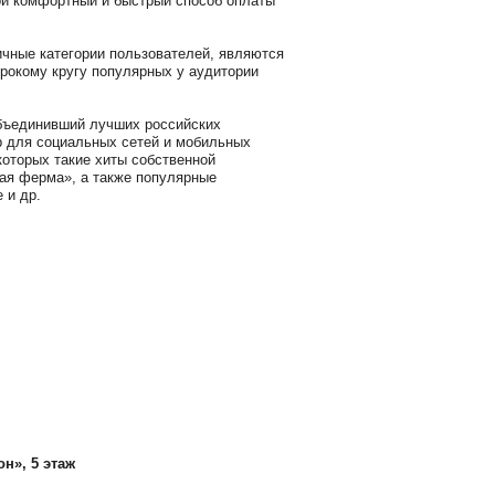
й комфортный и быстрый способ оплаты
ичные категории пользователей, являются
рокому кругу популярных у аудитории
объединивший лучших российских
р для социальных сетей и мобильных
которых такие хиты собственной
ая ферма», а также популярные
 и др.
он», 5 этаж