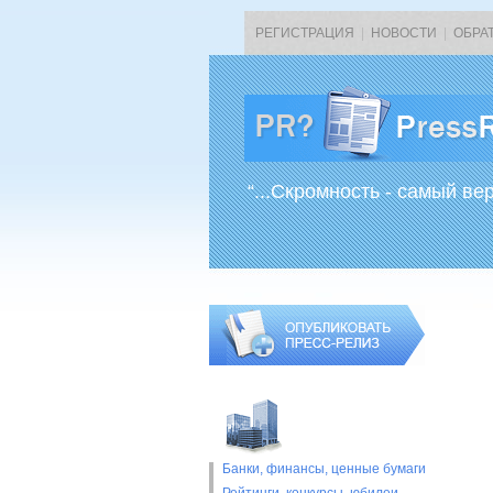
РЕГИСТРАЦИЯ
|
НОВОСТИ
|
ОБРА
“...Скромность - самый ве
Банки, финансы, ценные бумаги