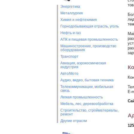
сто
тов
Энергетика
Металлургия
Бол
лид
Химия и нефтехимия
тем
Горнодобывающая отрасль, уголь
Нефть и газ
Mai
раз
АПК и пищевая промышленность
уст
Машиностроение, производство
раз
оборудования
зар
Транспорт
Авиация, аэрокосмическая
Ко
индустрия
Авто/Мото
Кон
Аудио, видео, бытовая техника
Телекоммуникации, мобильная
Тел
связь
E-m
Легкая промышленность
Са
Мебель, лес, деревообработка
Строительство, стройматериалы,
ремонт
Ад
Другие отрасли
125