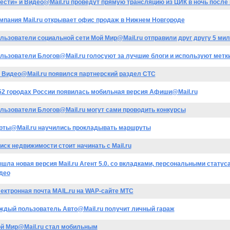
ести» и Видео@Mail.ru проведут прямую трансляцию из ЦИК в ночь после
мпания Mail.ru открывает офис продаж в Нижнем Новгороде
льзователи социальной сети Мой Мир@Mail.ru отправили друг другу 5 ми
льзователи Блогов@Mail.ru голосуют за лучшие блоги и используют метк
 Видео@Mail.ru появился партнерский раздел СТС
52 городах России появилась мобильная версия Афиши@Mail.ru
льзователи Блогов@Mail.ru могут сами проводить конкурсы
рты@Mail.ru научились прокладывать маршруты
иск недвижимости стоит начинать с Mail.ru
шла новая версия Mail.ru Агент 5.0. со вкладками, персональными стату
део
ектронная почта MAIL.ru на WAP-сайте МТС
ждый пользователь Авто@Mail.ru получит личный гараж
й Мир@Mail.ru стал мобильным