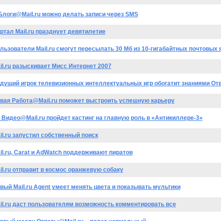
Блоги@Mail.ru можно делать записи через SMS
ртал Mail.ru празднует девятилетие
льзователи Mail.ru смогут пересылать 30 Мб из 10-гигабайтных почтовых
il.ru разыскивает Мисс Интернет 2007
дущий игрок телевизионных интеллектуальных игр обогатит знаниями От
вая Работа@Mail.ru поможет выстроить успешную карьеру
 Видео@Mail.ru пройдет кастинг на главную роль в «Антикиллере-3»
il.ru запустил собственный поиск
il.ru, Carat и AdWatch поддерживают пиратов
il.ru отправит в космос оранжевую собаку
вый Mail.ru Agent умеет менять цвета и показывать мультики
il.ru даст пользователям возможность комментировать все