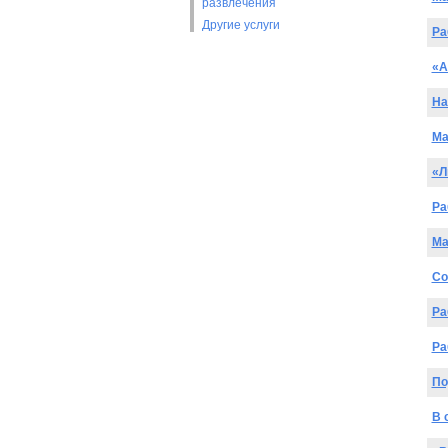
развлечения
Другие услуги
Ра
«А
На
Ma
«Л
Ра
Ma
Со
Ра
Ра
По
В 