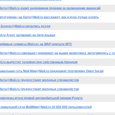
бота@Mail.ru дарит кадровикам подарки за размещение вакансий
втотуризм» на Авто@Mail.ru расскажет, как и куда лучше ездить
 Блогах@Mail.ru начались дуэли
il.ru Агент заговорил на пяти языках
юбимые сервисы Mail.ru» на WAP-портале МТС
бота@Mail.ru совершает переворот на рынке рекрутинга, интегрируясь с 
il.ru выпустит телефон под собственным брендом
циальная сеть Мой Мир@Mail.ru поддержит платформу Open Social
бота@Mail.ru трудоустроит молодых специалистов
бота@Mail.ru трудоустроит молодых специалистов
дведены итоги первой автомобильной премии Рунета
социальной сети МойМир@Mail.ru 10 000 000 пользователей