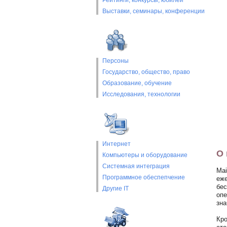
Рейтинги, конкурсы, юбилеи
Выставки, cеминары, конференции
Персоны
Государство, общество, право
Образование, обучение
Исследования, технологии
Интернет
О 
Компьютеры и оборудование
Системная интеграция
Mai
Программное обеспепчение
еже
бес
Другие IT
опе
зна
Кро