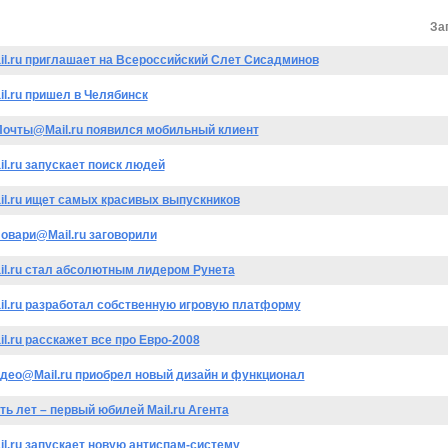
За
il.ru приглашает на Всероссийский Слет Сисадминов
il.ru пришел в Челябинск
Почты@Mail.ru появился мобильный клиент
il.ru запускает поиск людей
il.ru ищет самых красивых выпускников
овари@Mail.ru заговорили
il.ru стал абсолютным лидером Рунета
il.ru разработал собственную игровую платформу
il.ru расскажет все про Евро-2008
део@Mail.ru приобрел новый дизайн и функционал
ть лет – первый юбилей Mail.ru Агента
il.ru запускает новую антиспам-систему