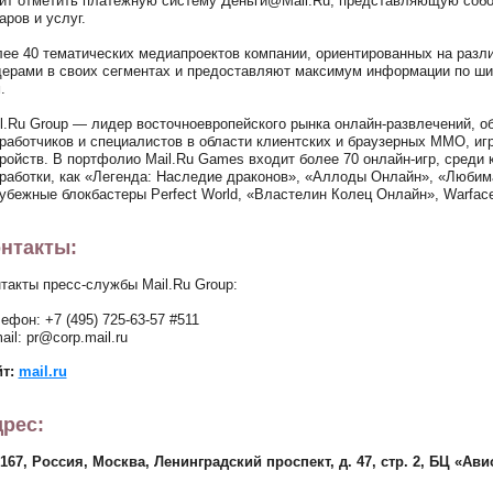
ит отметить платежную систему Деньги@Mail.Ru, представляющую собо
аров и услуг.
ее 40 тематических медиапроектов компании, ориентированных на разл
ерами в своих сегментах и предоставляют максимум информации по ши
.
l.Ru Group — лидер восточноевропейского рынка онлайн-развлечений, 
работчиков и специалистов в области клиентских и браузерных MMO, иг
ройств. В портфолио Mail.Ru Games входит более 70 онлайн-игр, среди 
работки, как «Легенда: Наследие драконов», «Аллоды Онлайн», «Любим
убежные блокбастеры Perfect World, «Властелин Колец Онлайн», Warface
нтакты:
такты пресс-службы Mail.Ru Group:
ефон: +7 (495) 725-63-57 #511
ail: pr@corp.mail.ru
йт:
mail.ru
рес:
167, Россия, Москва, Ленинградский проспект, д. 47, стр. 2, БЦ «Ави