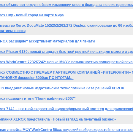
rox объявляет о крупнейшем изменении своего брэнда за всю историю ко
rox City - новый город на карте мира
мейство Xerox DocuMate 152/252/262/272 Duplex: сканирование до 66 изоб
жатием кнопки
ROX расширяет ассортимент материалов для печати
rox Phaser 6130: новый стандарт быстрой цветной печати для малого и ср
rox WorkCentre 7232/7242: новые МФУ с возможностью полноцветной печа
rox СОВМЕСТНО С ПРЕМЬЕР ПАРТНЕРОМ КОМПАНИЕЙ «ИНТЕРЮНИТИ»
ТАНОВКЕ docucolor 8000ap ПО ИТОГАМ…
ТУ внедряет новые издательские технологии на базе решений XEROX
rox подводит итоги "Полиграфинтер-2007"
rox 7142 – цветной скоростной широкоформатный плоттер для приложени
мпания XEROX представила «Новый взгляд на печатный бизнес»
вая линейка МФУ WorkCentre 56xx: широкий выбор скоростей печати и во