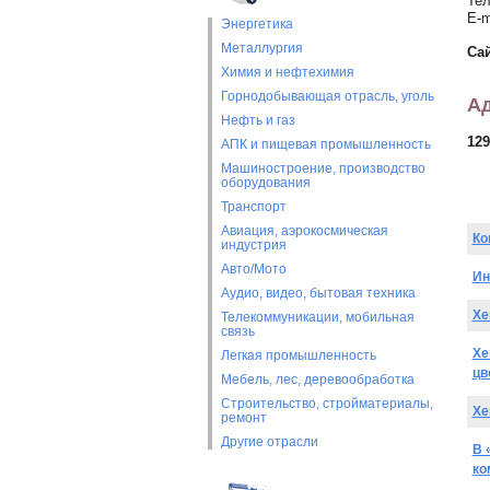
Тел
E-m
Энергетика
Металлургия
Са
Химия и нефтехимия
Горнодобывающая отрасль, уголь
Ад
Нефть и газ
129
АПК и пищевая промышленность
Машиностроение, производство
оборудования
Транспорт
Авиация, аэрокосмическая
Ко
индустрия
Авто/Мото
Ин
Аудио, видео, бытовая техника
Xe
Телекоммуникации, мобильная
связь
Xe
Легкая промышленность
цв
Мебель, лес, деревообработка
Строительство, стройматериалы,
Xe
ремонт
Другие отрасли
В 
ко