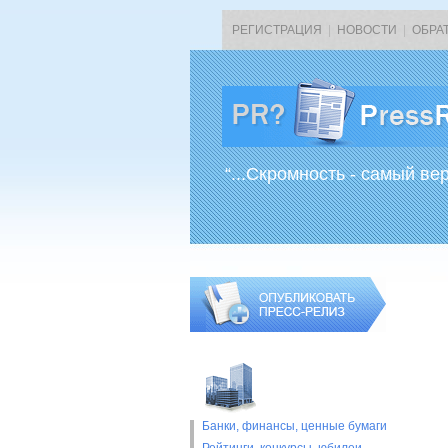
РЕГИСТРАЦИЯ
|
НОВОСТИ
|
ОБРА
“...Скромность - самый ве
Банки, финансы, ценные бумаги