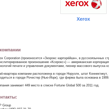
Xerox
компании
ox Corporation (произносится «Зиэрокс карпэре́йшн», в русскоязычных с
нслитерированное произношение «Ксерокс») — американская корпорация
нологий печати и управления документами, пионер массового выпуска к
б-квартира компании расположена в городе Норуолк, штат Коннектикут,
одиться в городе Рочестер (Нью-Йорк), где фирма была основана в 1906 
пания занимает 449 место в списке Fortune Global 500 за 2011 год.
нтакты:
P Group