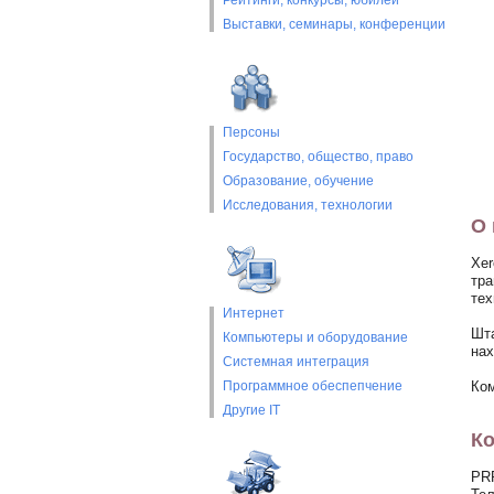
Рейтинги, конкурсы, юбилеи
Выставки, cеминары, конференции
Персоны
Государство, общество, право
Образование, обучение
Исследования, технологии
О 
Xer
тра
тех
Интернет
Шта
Компьютеры и оборудование
нах
Системная интеграция
Программное обеспепчение
Ком
Другие IT
Ко
PR