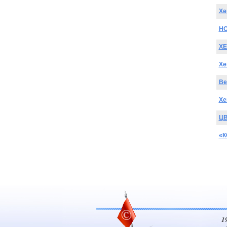
Xe
НО
XE
Xe
Be
Xe
ЦВ
«К
1