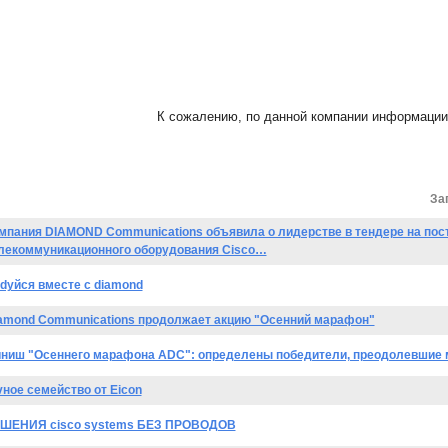
К сожалению, по данной компании информации 
За
мпания DIAMOND Communications объявила о лидерстве в тендере на пос
лекоммуникационного оборудования Cisco…
dуйся вместе с diamond
amond Communications продолжает акцию "Осенний марафон"
ниш "Осеннего марафона ADC": определены победители, преодолевшие
vное семейство от Eicon
ШЕНИЯ cisco systems БЕЗ ПРОВОДОВ