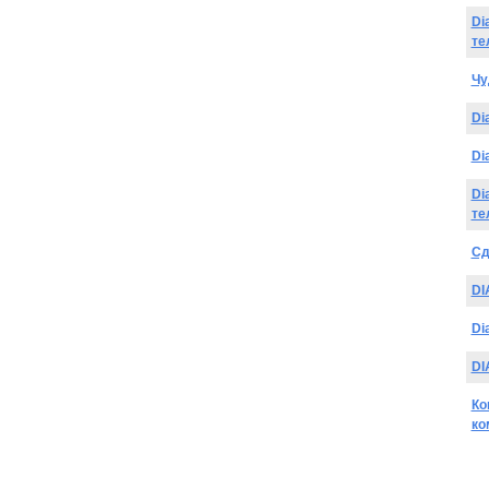
Di
те
Чу
Di
Di
Di
те
Сд
DI
Di
DI
Ко
ко