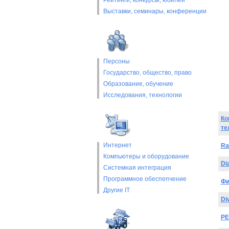
Рейтинги, конкурсы, юбилеи
Выставки, cеминары, конференции
Персоны
Государство, общество, право
Образование, обучение
Исследования, технологии
Ко
те
Интернет
Ra
Компьютеры и оборудование
Di
Системная интеграция
Программное обеспепчение
Фи
Другие IT
Di
РЕ