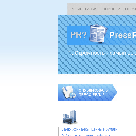
РЕГИСТРАЦИЯ
|
НОВОСТИ
|
ОБРА
“...Скромность - самый ве
Банки, финансы, ценные бумаги