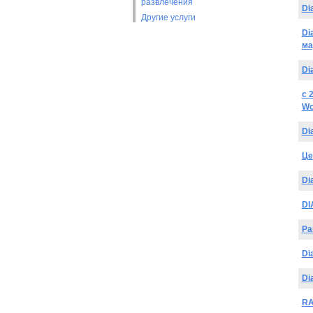
развлечения
Di
Другие услуги
Di
ма
Di
с 
Wo
Di
Це
Di
DI
Pa
Di
Di
RA