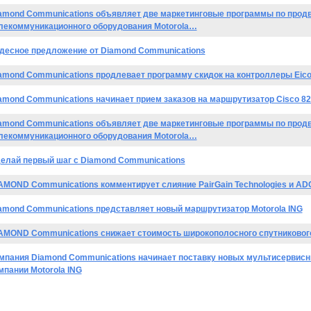
amond Communications объявляет две маркетинговые программы по про
лекоммуникационного оборудования Motorola…
десное предложение от Diamond Communications
amond Communications продлевает программу скидок на контроллеры Eic
amond Communications начинает прием заказов на маршрутизатор Cisco 8
amond Communications объявляет две маркетинговые программы по про
лекоммуникационного оборудования Motorola…
елай первый шаг с Diamond Communications
AMOND Communications комментирует слияние PairGain Technologies и AD
amond Communications представляет новый маршрутизатор Motorola ING
AMOND Communications снижает стоимость широкополосного спутникового 
мпания Diamond Communications начинает поставку новых мультисервис
мпании Motorola ING