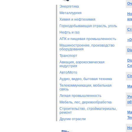
Оч
Энергетика
Металлургия
Но
ко
Химия и нефтехимия
Горнодобывающая отрасль, уголь
Ст
Нефть и газ
АПК и пищевая промышленность
«D
Машиностроение, производство
оборудования
Di
Транспорт
Di
Авиация, аэрокосмическая
Co
индустрия
Авто/Мото
Ci
Аудио, видео, бытовая техника
Телекоммуникации, мобильная
Ма
связь
Легкая промышленность
Уч
об
Мебель, лес, деревообработка
Строительство, стройматериалы,
Ма
ремонт
Te
Другие отрасли
Но