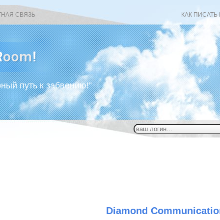
ТНАЯ СВЯЗЬ
КАК ПИСАТЬ
рный путь к забвению!”
Diamond Communicatio