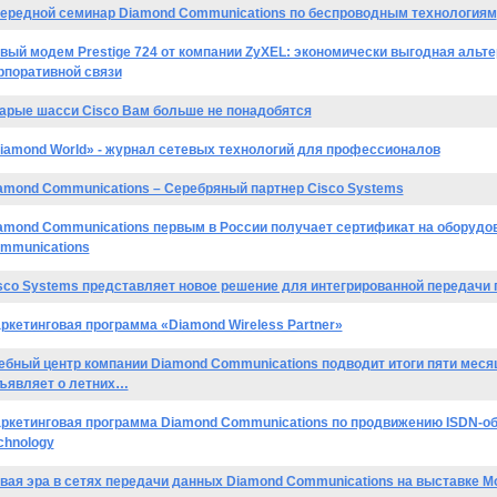
ередной семинар Diamond Communications по беспроводным технологиям
вый модем Prestige 724 от компании ZyXEL: экономически выгодная альт
рпоративной связи
арые шасси Cisco Вам больше не понадобятся
iamond World» - журнал сетевых технологий для профессионалов
amond Communications – Серебряный партнер Cisco Systems
amond Communications первым в России получает сертификат на оборудо
mmunications
sco Systems представляет новое решение для интегрированной передачи 
ркетинговая программа «Diamond Wireless Partner»
ебный центр компании Diamond Communications подводит итоги пяти месяц
ъявляет о летних…
ркетинговая программа Diamond Communications по продвижению ISDN-об
chnology
вая эра в сетях передачи данных Diamond Communications на выставке 