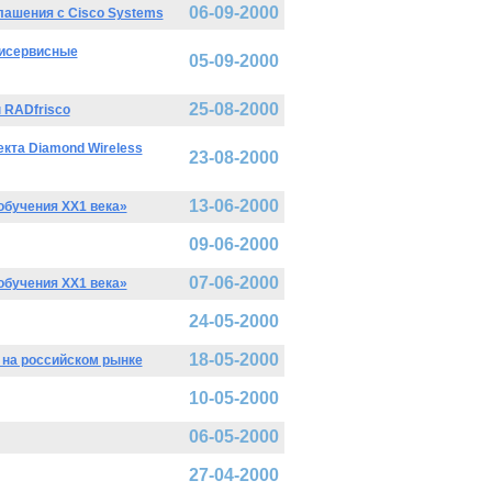
06-09-2000
лашения с Cisco Systems
тисервисные
05-09-2000
25-08-2000
 RADfrisco
екта Diamond Wireless
23-08-2000
13-06-2000
обучения XX1 века»
09-06-2000
07-06-2000
обучения XX1 века»
24-05-2000
18-05-2000
а на российском рынке
10-05-2000
06-05-2000
27-04-2000