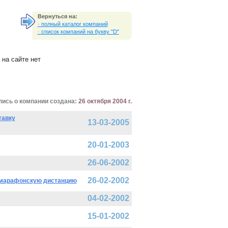
Вернуться на:
· полный каталог компаний
· список компаний на букву "D"
на сайте нет
пись о компании создана:
26 октября 2004 г.
тавку
13-03-2005
20-01-2003
26-06-2002
26-02-2002
 марафонскую дистанцию
04-02-2002
15-01-2002