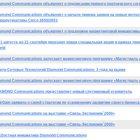
amond Communications объявляет о подписании прямого партнерского cог
amond Communications объявляет о начале приема заявок на новые муль
ршрутизаторы Cisco 2650/2651
amond Communications объявляет о поддержке маркетинговой инициативы
21 августа до 21 сентября проходит новая специальная акция в рамках про
rld
amond Communications запускает маркетинговую программу «Магистраль 
нтр Сетевых Технологий Diamond Communications: 3 года на рынке
amond Communications запускает маркетинговую программу «Магистраль 
AMOND Communications представляет новый спутниковый ускоритель
irGain заявила о своей стратегии по ускоренному развитию своего бизнес
amond Communications на выставке «Связь-Экспокомм`2000»
amond Communications на выставке «Связь-Экспокомм`2000»
Dостная инициатива Diamond Communications