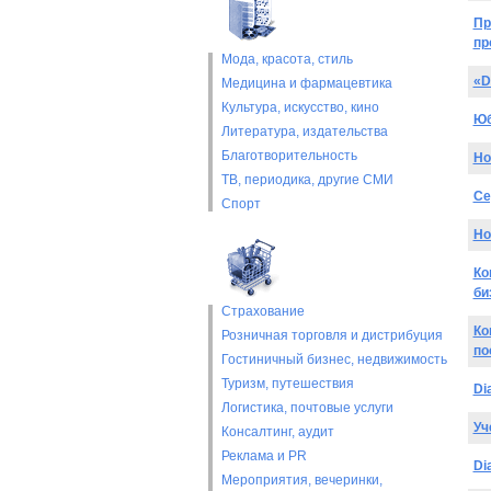
Пр
пр
Мода, красота, стиль
«D
Медицина и фармацевтика
Культура, искусство, кино
Юб
Литература, издательства
Благотворительность
Но
ТВ, периодика, другие СМИ
Се
Спорт
Но
Ко
би
Страхование
Ко
Розничная торговля и дистрибуция
по
Гостиничный бизнес, недвижимость
Туризм, путешествия
Di
Логистика, почтовые услуги
Уч
Консалтинг, аудит
Реклама и PR
Di
Мероприятия, вечеринки,