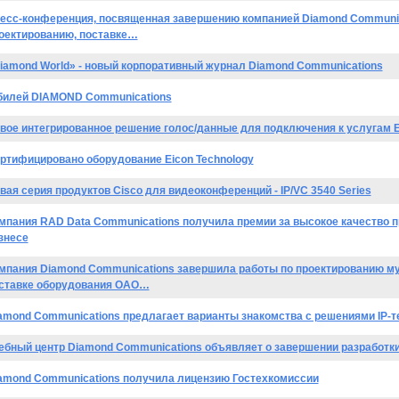
есс-конференция, посвященная завершению компанией Diamond Сommunic
оектированию, поставке…
iamond World» - новый корпоративный журнал Diamond Communications
илей DIAMOND Communications
вое интегрированное решение голос/данные для подключения к услугам 
ртифицировано оборудование Eicon Technology
вая серия продуктов Cisco для видеоконференций - IP/VC 3540 Series
мпания RAD Data Communications получила премии за высокое качество п
знесе
мпания Diamond Communications завершила работы по проектированию му
ставке оборудования ОАО…
amond Communications предлагает варианты знакомства с решениями IP-
ебный центр Diamond Communications объявляет о завершении разработки
amond Communications получила лицензию Гостехкомиссии